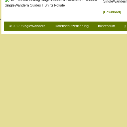
SingleWandern
[Download]
© 2023 SingleWandern
Datenschutzerklärung
Impressum
[