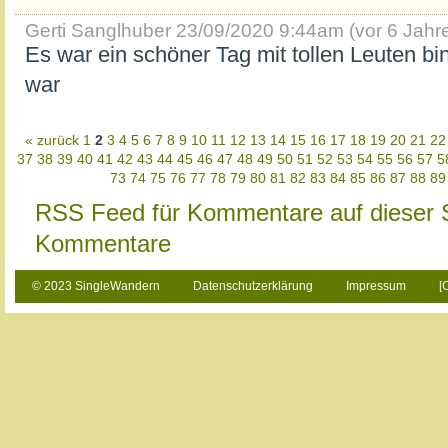
Gerti Sanglhuber
23/09/2020 9:44am (vor 6 Jahr
Es war ein schöner Tag mit tollen Leuten bin
war
« zurück
1
2
3
4
5
6
7
8
9
10
11
12
13
14
15
16
17
18
19
20
21
22
37
38
39
40
41
42
43
44
45
46
47
48
49
50
51
52
53
54
55
56
57
5
73
74
75
76
77
78
79
80
81
82
83
84
85
86
87
88
89
RSS Feed für Kommentare auf dieser 
Kommentare
© 2023 SingleWandern
Datenschutzerklärung
Impressum
[