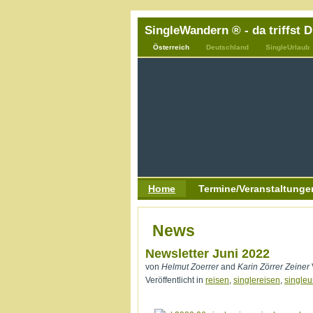
SingleWandern ® - da triffst 
Österreich
Deutschland
SingleUrlaub
Home
Termine/Veranstaltunge
News
Newsletter Juni 2022
von
Helmut Zoerrer
and
Karin Zörrer Zeiner
Veröffentlicht in
reisen
,
singlereisen
,
singleu