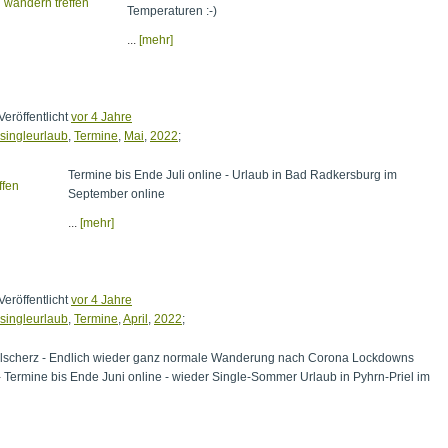
Temperaturen :-)
...
[mehr]
Veröffentlicht
vor 4 Jahre
singleurlaub
,
Termine
,
Mai
,
2022
;
Termine bis Ende Juli online - Urlaub in Bad Radkersburg im
September online
...
[mehr]
Veröffentlicht
vor 4 Jahre
singleurlaub
,
Termine
,
April
,
2022
;
ilscherz - Endlich wieder ganz normale Wanderung nach Corona Lockdowns
- Termine bis Ende Juni online - wieder Single-Sommer Urlaub in Pyhrn-Priel im