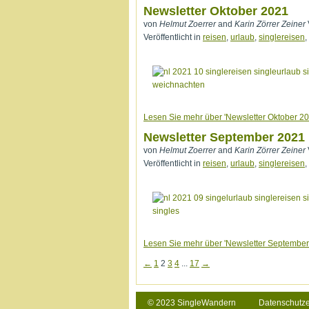
Newsletter Oktober 2021
von
Helmut Zoerrer
and
Karin Zörrer Zeiner
Veröffentlicht in
reisen
,
urlaub
,
singlereisen
,
Lesen Sie mehr über 'Newsletter Oktober 20
Newsletter September 2021
von
Helmut Zoerrer
and
Karin Zörrer Zeiner
Veröffentlicht in
reisen
,
urlaub
,
singlereisen
,
Lesen Sie mehr über 'Newsletter September
←
1
2
3
4
...
17
→
© 2023 SingleWandern
Datenschutz