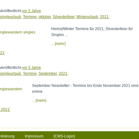
Veröffentlicht
vor 5 Jahre
singleurlaub
,
Termine
,
oktober
,
Silvesterfeier
,
Winterurlaub
,
2021
;
Herbst/Winter Termine für 2021, Silvesterfeier für
Singles ...
...
[mehr]
21'
Veröffentlicht
vor 5 Jahre
singleurlaub
,
Termine
,
September
,
2021
;
September Newsletter - Termine bis Ende November 2021 sind
online
...
[mehr]
 2021'
erklärung
Impressum
[CMS-Login]