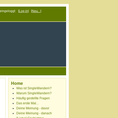
 eingeloggt:
[Log in]
[Neu...]
Home
Was ist SingleWandern?
Warum SingleWandern?
Häufig gestellte Fragen
Das erste Mal...
Deine Meinung - davor
Deine Meinung - danach