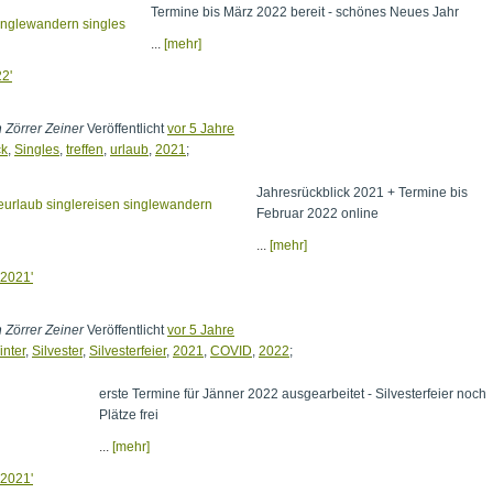
Termine bis März 2022 bereit - schönes Neues Jahr
...
[mehr]
2'
n Zörrer Zeiner
Veröffentlicht
vor 5 Jahre
ck
,
Singles
,
treffen
,
urlaub
,
2021
;
Jahresrückblick 2021 + Termine bis
Februar 2022 online
...
[mehr]
 2021'
n Zörrer Zeiner
Veröffentlicht
vor 5 Jahre
inter
,
Silvester
,
Silvesterfeier
,
2021
,
COVID
,
2022
;
erste Termine für Jänner 2022 ausgearbeitet - Silvesterfeier noch
Plätze frei
...
[mehr]
 2021'