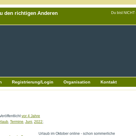
Du den richtigen Anderen
Du bist NICHT
n
Registrierung/Login
Organisation
Kontakt
Veröffentlicht
vor 4 Jahre
rlaub
,
Termine
,
Juni
,
2022
;
Urlaub im Oktober online - schon sommerliche