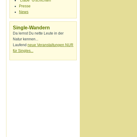
"Liabe" G'schichten
Presse
News
Single-Wandern
Da lernst Du nette Leute in der
Natur kennen...
Laufend
neue Veranstaltungen NUR
für Singles...