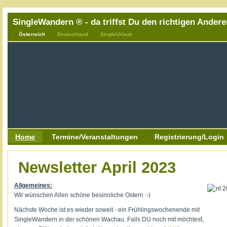
SingleWandern ® - da triffst Du den richtigen Andere
Österreich
Deutschland
SingleUrlaub
Home
Termine/Veranstaltungen
Registrierung/Login
Newsletter April 2023
Allgemeines:
Wir wünschen Allen schöne besinnliche Ostern :-)
Nächste Woche ist es wieder soweit - ein Frühlingswochenende mit
SingleWandern in der schönen Wachau. Falls DU noch mit möchtest,