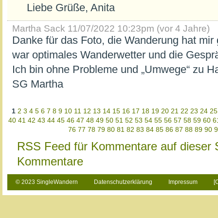
Liebe Grüße, Anita
Martha Sack
11/07/2022 10:23pm (vor 4 Jahre)
Danke für das Foto, die Wanderung hat mir 
war optimales Wanderwetter und die Gespr
Ich bin ohne Probleme und „Umwege“ zu 
SG Martha
1
2
3
4
5
6
7
8
9
10
11
12
13
14
15
16
17
18
19
20
21
22
23
24
25
40
41
42
43
44
45
46
47
48
49
50
51
52
53
54
55
56
57
58
59
60
6
76
77
78
79
80
81
82
83
84
85
86
87
88
89
90
9
RSS Feed für Kommentare auf dieser 
Kommentare
© 2023 SingleWandern
Datenschutzerklärung
Impressum
[