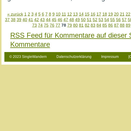
« zurück
1
2
3
4
5
6
7
8
9
10
11
12
13
14
15
16
17
18
19
20
21
22
37
38
39
40
41
42
43
44
45
46
47
48
49
50
51
52
53
54
55
56
57
5
73
74
75
76
77
78
79
80
81
82
83
84
85
86
87
88
89
RSS Feed für Kommentare auf dieser 
Kommentare
© 2023 SingleWandern
Datenschutzerklärung
Impressum
[