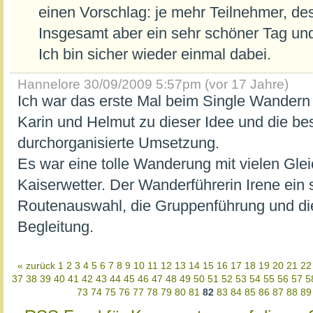
einen Vorschlag: je mehr Teilnehmer, des
Insgesamt aber ein sehr schöner Tag und
Ich bin sicher wieder einmal dabei.
Hannelore
30/09/2009 5:57pm (vor 17 Jahre)
Ich war das erste Mal beim Single Wandern 
Karin und Helmut zu dieser Idee und die be
durchorganisierte Umsetzung.
Es war eine tolle Wanderung mit vielen Gle
Kaiserwetter. Der Wanderführerin Irene ein s
Routenauswahl, die Gruppenführung und di
Begleitung.
« zurück
1
2
3
4
5
6
7
8
9
10
11
12
13
14
15
16
17
18
19
20
21
22
37
38
39
40
41
42
43
44
45
46
47
48
49
50
51
52
53
54
55
56
57
5
73
74
75
76
77
78
79
80
81
82
83
84
85
86
87
88
89