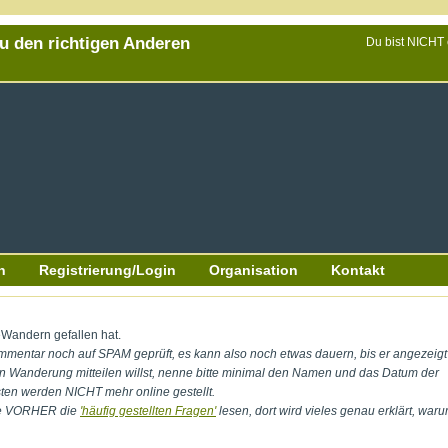
Du den richtigen Anderen
Du bist NICHT
n
Registrierung/Login
Organisation
Kontakt
eWandern gefallen hat.
entar noch auf SPAM geprüft, es kann also noch etwas dauern, bis er angezeigt
en Wanderung mitteilen willst, nenne bitte minimal den Namen und das Datum der
en werden NICHT mehr online gestellt.
te VORHER die
'häufig gestellten Fragen'
lesen, dort wird vieles genau erklärt, war