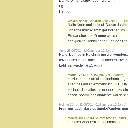
Danke Dir für Deine lieben Worte :-)
Lg
Helmut
Wachouschek Christian
23/06/2014 10:15p
Hallo Karin und Helmut. Danke das ihr
Johannesbachklamm geführt hat. Ich wa
Es war eine tolle Gruppe wo Ich glaube
das gleiche Hobby haben und das find 
Anna
23/06/2014 8:02pm (vor 12 Jahre)
Hallo! Der Tag in Reichraming war wundersch
letztendlich hat es doch noch meinen Erwart
bald mal wieder :-) LG Anna
Martin
17/06/2014 1:38pm (vor 12 Jahre)
hi! vielen dank an alle teilnehmer, orga
aber: das essen empfand ich SEHR teuer
kuchen, dies alles als menue, dazu ein 1
essen. positiv: das ambiente war sehr hü
Helmut Zörrer
11/06/2014 9:15am (vor 12 Jahre)
Freut uns auch, dass es SingleWandern nun 
Monika
10/06/2014 8:02pm (vor 12 Jahre)
Fürstlich Wandern in Liechtenstein