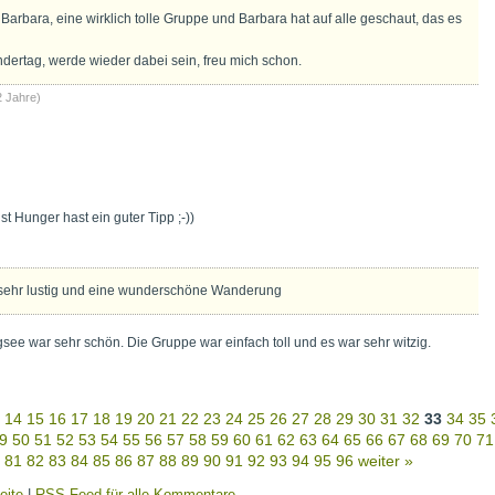
 Barbara, eine wirklich tolle Gruppe und Barbara hat auf alle geschaut, das es
ndertag, werde wieder dabei sein, freu mich schon.
2 Jahre)
 Hunger hast ein guter Tipp ;-))
 sehr lustig und eine wunderschöne Wanderung
e war sehr schön. Die Gruppe war einfach toll und es war sehr witzig.
14
15
16
17
18
19
20
21
22
23
24
25
26
27
28
29
30
31
32
33
34
35
9
50
51
52
53
54
55
56
57
58
59
60
61
62
63
64
65
66
67
68
69
70
71
81
82
83
84
85
86
87
88
89
90
91
92
93
94
95
96
weiter »
eite
|
RSS Feed für alle Kommentare