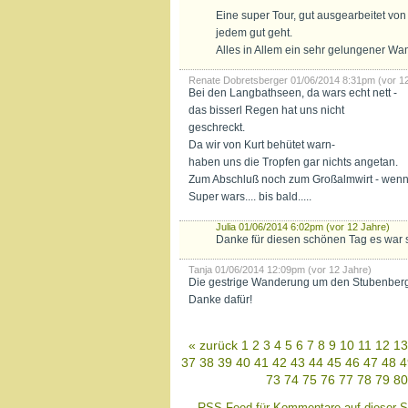
Eine super Tour, gut ausgearbeitet von
jedem gut geht.
Alles in Allem ein sehr gelungener Wa
Renate Dobretsberger
01/06/2014 8:31pm (vor 1
Bei den Langbathseen, da wars echt nett -
das bisserl Regen hat uns nicht
geschreckt.
Da wir von Kurt behütet warn-
haben uns die Tropfen gar nichts angetan.
Zum Abschluß noch zum Großalmwirt - wennst
Super wars.... bis bald.....
Julia
01/06/2014 6:02pm (vor 12 Jahre)
Danke für diesen schönen Tag es war
Tanja
01/06/2014 12:09pm (vor 12 Jahre)
Die gestrige Wanderung um den Stubenbergse
Danke dafür!
« zurück
1
2
3
4
5
6
7
8
9
10
11
12
13
37
38
39
40
41
42
43
44
45
46
47
48
4
73
74
75
76
77
78
79
80
RSS Feed für Kommentare auf dieser S