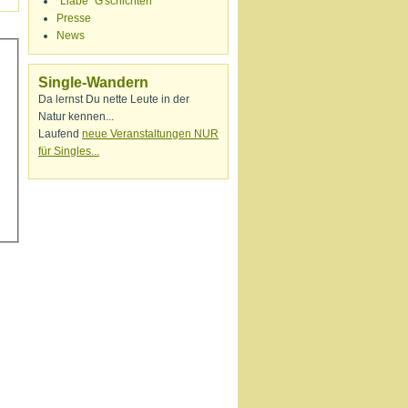
"Liabe" G'schichten
Presse
News
Single-Wandern
Da lernst Du nette Leute in der
Natur kennen...
Laufend
neue Veranstaltungen NUR
für Singles...