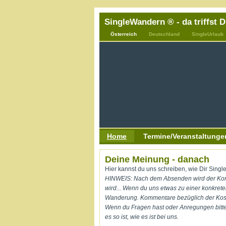
SingleWandern ® - da triffst 
Österreich
Deutschland
SingleUrlaub
Home
Termine/Veranstaltunge
Deine Meinung - danach
Hier kannst du uns schreiben, wie Dir Singl
HINWEIS: Nach dem Absenden wird der Komm
wird... Wenn du uns etwas zu einer konkret
Wanderung. Kommentare bezüglich der Kost
Wenn du Fragen hast oder Anregungen bit
es so ist, wie es ist bei uns.