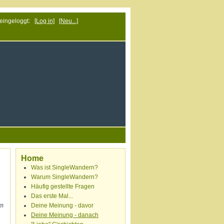
 eingeloggt:
[Log in]
[Neu...]
Home
Was ist SingleWandern?
Warum SingleWandern?
Häufig gestellte Fragen
Das erste Mal...
um
Deine Meinung - davor
Deine Meinung - danach