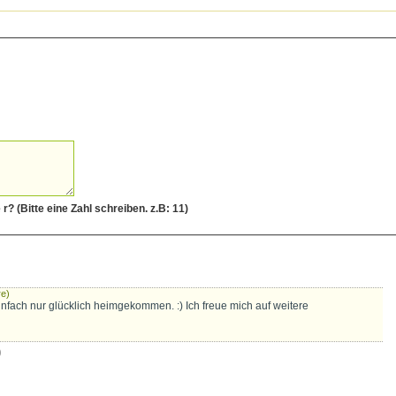
hutz Frage: Was ergibt 5 UND v i e r? (Bitte eine Zahl schreiben. z.B: 11)
re)
nfach nur glücklich heimgekommen. :) Ich freue mich auf weitere
)