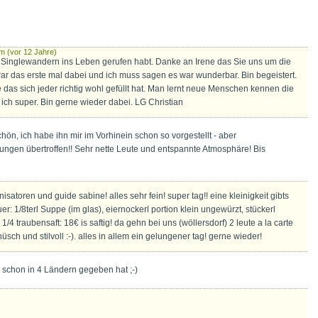
m (vor 12 Jahre)
 Singlewandern ins Leben gerufen habt. Danke an Irene das Sie uns um die
r das erste mal dabei und ich muss sagen es war wunderbar. Bin begeistert.
 das sich jeder richtig wohl gefüllt hat. Man lernt neue Menschen kennen die
ich super. Bin gerne wieder dabei. LG Christian
ön, ich habe ihn mir im Vorhinein schon so vorgestellt - aber
ungen übertroffen!! Sehr nette Leute und entspannte Atmosphäre! Bis
nisatoren und guide sabine! alles sehr fein! super tag!! eine kleinigkeit gibts
: 1/8terl Suppe (im glas), eiernockerl portion klein ungewürzt, stückerl
/4 traubensaft: 18€ is saftig! da gehn bei uns (wöllersdorf) 2 leute a la carte
sch und stilvoll :-). alles in allem ein gelungener tag! gerne wieder!
schon in 4 Ländern gegeben hat ;-)