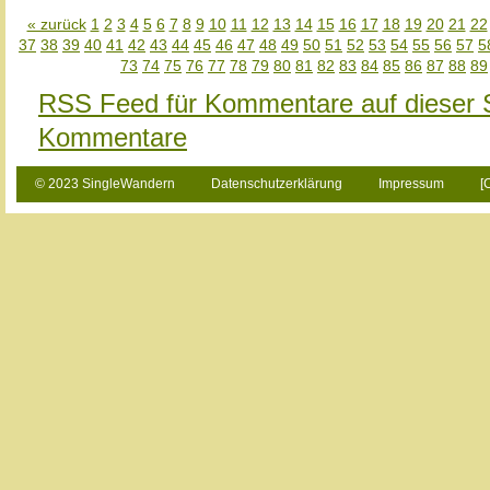
« zurück
1
2
3
4
5
6
7
8
9
10
11
12
13
14
15
16
17
18
19
20
21
22
37
38
39
40
41
42
43
44
45
46
47
48
49
50
51
52
53
54
55
56
57
5
73
74
75
76
77
78
79
80
81
82
83
84
85
86
87
88
89
RSS Feed für Kommentare auf dieser 
Kommentare
© 2023 SingleWandern
Datenschutzerklärung
Impressum
[