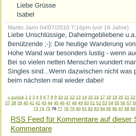
Liebe Grüsse
Isabel
Martin Jann
04/07/2010 7:16pm (vor 16 Jahre)
Liebe Unschlüssige, Daheimgebliebene u.a
Benützende ;-): Die heutige Wanderung von
Hohe Wand war besonders lustig - wenn auc
Bei so vielen netten Menschen wundert man 
Singles sind...Wenn dazwischen nicht was pa
beim nächsten mal wieder dabei!
« zurück
1
2
3
4
5
6
7
8
9
10
11
12
13
14
15
16
17
18
19
20
21
22
37
38
39
40
41
42
43
44
45
46
47
48
49
50
51
52
53
54
55
56
57
5
73
74
75
76
77
78
79
80
81
82
83
84
85
86
87
88
89
RSS Feed für Kommentare auf dieser 
Kommentare