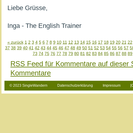
Liebe Grüsse,
Inga - The English Trainer
« zurück
1
2
3
4
5
6
7
8
9
10
11
12
13
14
15
16
17
18
19
20
21
22
37
38
39
40
41
42
43
44
45
46
47
48
49
50
51
52
53
54
55
56
57
5
73
74
75
76
77
78
79
80
81
82
83
84
85
86
87
88
89
RSS Feed für Kommentare auf dieser 
Kommentare
© 2023 SingleWandern
Datenschutzerklärung
Impressum
[